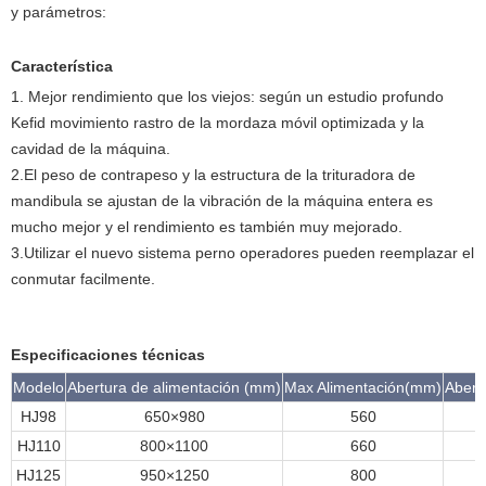
y parámetros:
Característica
1. Mejor rendimiento que los viejos: según un estudio profundo
Kefid movimiento rastro de la mordaza móvil optimizada y la
cavidad de la máquina.
2.El peso de contrapeso y la estructura de la trituradora de
mandibula se ajustan de la vibración de la máquina entera es
mucho mejor y el rendimiento es también muy mejorado.
3.Utilizar el nuevo sistema perno operadores pueden reemplazar el
conmutar facilmente.
Especificaciones técnicas
Modelo
Abertura de alimentación (mm)
Max Alimentación(mm)
Abert
HJ98
650×980
560
HJ110
800×1100
660
HJ125
950×1250
800