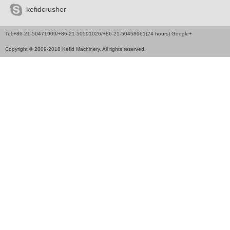
kefidcrusher
Tel:+86-21-50471909/+86-21-50591026/+86-21-50458961(24 hours) Google+
Copyright © 2009-2018 Kefid Machinery, All rights reserved.