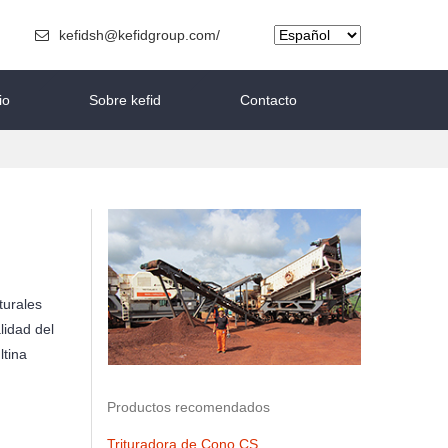
kefidsh@kefidgroup.com/
io
Sobre kefid
Contacto
turales
lidad del
ltina
Productos recomendados
Trituradora de Cono CS