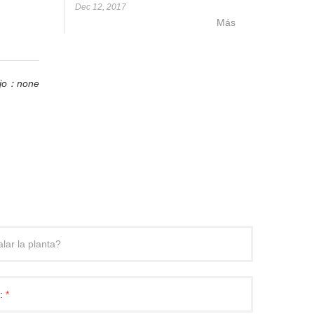
Dec 12, 2017
Más
ajo：none
p:
*