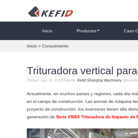
Inicio
Productos
Caso G
Inicio
>
Conocimiento
Trituradora vertical par
Posted: Aug 14, 2018 Fuente:
Kefid Shanghai Machinery
Opinione
Actualmente, en muchos países y regiones, cada día más
en el campo de construcción. Las arenas de máquina tie
proyecto de construcción, los inversores tienen alta dema
generación de
Serie VSI6X Trituradora de Impacto de E