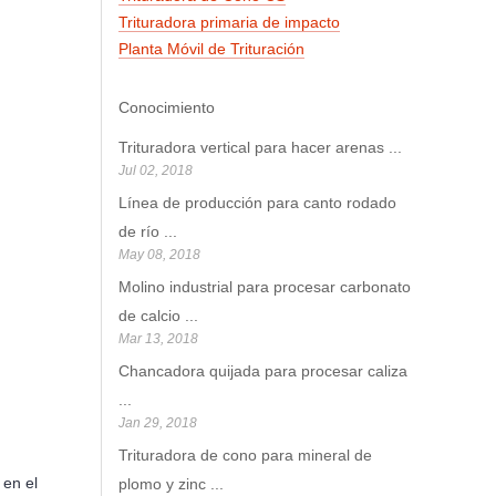
Trituradora primaria de impacto
Planta Móvil de Trituración
Conocimiento
Trituradora vertical para hacer arenas
...
Jul 02, 2018
Línea de producción para canto rodado
de río
...
May 08, 2018
Molino industrial para procesar carbonato
de calcio
...
Mar 13, 2018
Chancadora quijada para procesar caliza
...
Jan 29, 2018
Trituradora de cono para mineral de
 en el
plomo y zinc
...