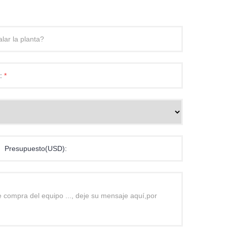
p:
*
Presupuesto(USD):