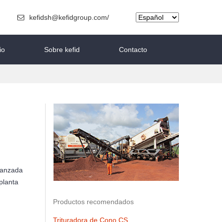
kefidsh@kefidgroup.com/
io
Sobre kefid
Contacto
vanzada
planta
Productos recomendados
Trituradora de Cono CS