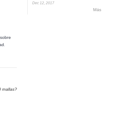
Dec 12, 2017
Más
 sobre
dad.
0 mallas?