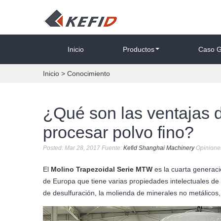
Inicio
Productos
Caso G
Inicio
>
Conocimiento
¿Qué son las ventajas 
procesar polvo fino?
Posted: Mar 28, 2017 Fuente:
Kefid Shanghai Machinery
Opinione
El
Molino Trapezoidal Serie MTW
es la cuarta generac
de Europa que tiene varias propiedades intelectuales de
de desulfuración, la molienda de minerales no metálicos, 