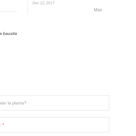
Dec 12, 2017
Más
a bauxita
p:
*