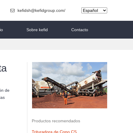
kefidsh@kefidgroup.com/
io
Sobre kefid
Contacto
ta
ión de
las
Productos recomendados
Trituradora de Cono CS