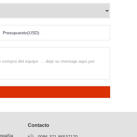
Presupuesto(USD):
Contacto
ompañía
0086-371-86537170