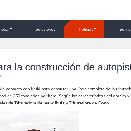
lobal
Soluciones
Noticias
Servic
ara la construcción de autopis
s:
le contactó con Kefid para consultar una línea completa de la triturac
dad de 250 toneladas por hora. Según las características del granito y 
pales de
Trituradora de mandíbula
y
Trituradora de Cono
.